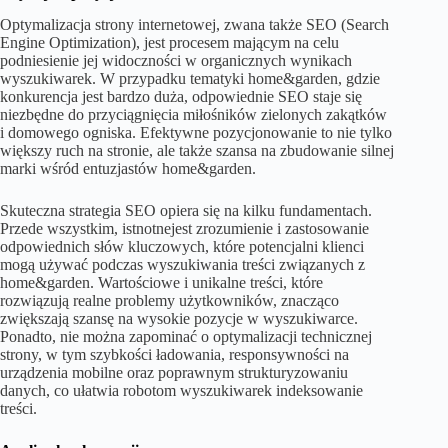
Optymalizacja strony internetowej, zwana także SEO (Search
Engine Optimization), jest procesem mającym na celu
podniesienie jej widoczności w organicznych wynikach
wyszukiwarek. W przypadku tematyki home&garden, gdzie
konkurencja jest bardzo duża, odpowiednie SEO staje się
niezbędne do przyciągnięcia miłośników zielonych zakątków
i domowego ogniska. Efektywne pozycjonowanie to nie tylko
większy ruch na stronie, ale także szansa na zbudowanie silnej
marki wśród entuzjastów home&garden.
Skuteczna strategia SEO opiera się na kilku fundamentach.
Przede wszystkim, istnotnejest zrozumienie i zastosowanie
odpowiednich słów kluczowych, które potencjalni klienci
mogą używać podczas wyszukiwania treści związanych z
home&garden. Wartościowe i unikalne treści, które
rozwiązują realne problemy użytkowników, znacząco
zwiększają szansę na wysokie pozycje w wyszukiwarce.
Ponadto, nie można zapominać o optymalizacji technicznej
strony, w tym szybkości ładowania, responsywności na
urządzenia mobilne oraz poprawnym strukturyzowaniu
danych, co ułatwia robotom wyszukiwarek indeksowanie
treści.