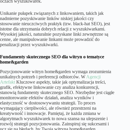
oczach wyszukiwarek.
Unikanie pułapek związanych z linkowaniem, takich jak
nadmierne pozyskiwanie linków niskiej jakości czy
stosowanie nieuczciwych praktyk (tzw. black-hat SEO), jest
istotne dla utrzymania dobrych relacji z wyszukiwarkami.
Wysokiej jakości, naturalnie pozyskane linki zewnętrzne są
cenne, ale manipulowanie linkami może prowadzić do
penalizacji przez wyszukiwarki.
Fundamenty skutecznego SEO dla witryn o tematyce
home&garden
Pozycjonowanie witryn home&garden wymaga zrozumienia
unikalnych potrzeb i preferencji odbiorców. W
Agencji
Artefakt
Kluczowe aspekty, takie jak optymalizacja treści,
grafik, efektywne linkowanie czy analiza konkurencji,
stanowią fundamenty skutecznego SEO. Niezbędne jest ciągłe
monitorowanie efektów działań, analiza wyników i
elastyczność w dostosowywaniu strategii. To proces
wymagający cierpliwości, ale również przestrzeni na
kreatywność i innowacje. Pamiętaj, że każda zmiana w
algorytmach wyszukiwarek to nowa szansa na ulepszenie i
rozwój strategii pozycjonowania. Zainspiruj się sukcesami i
ucz się na błędach, by Twoja witryna home&garden