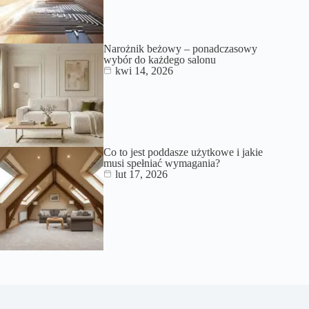
Narożnik beżowy – ponadczasowy
wybór do każdego salonu
kwi 14, 2026
Co to jest poddasze użytkowe i jakie
musi spełniać wymagania?
lut 17, 2026