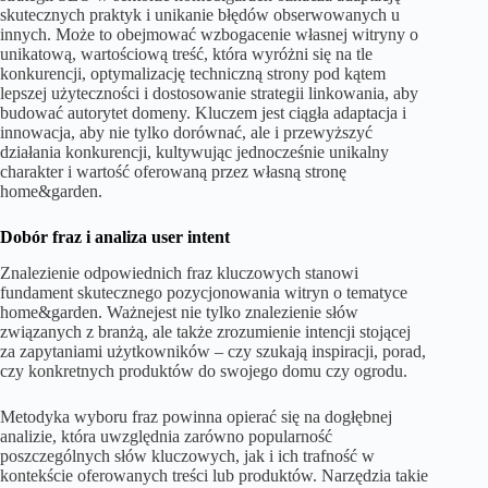
skutecznych praktyk i unikanie błędów obserwowanych u
innych. Może to obejmować wzbogacenie własnej witryny o
unikatową, wartościową treść, która wyróżni się na tle
konkurencji, optymalizację techniczną strony pod kątem
lepszej użyteczności i dostosowanie strategii linkowania, aby
budować autorytet domeny. Kluczem jest ciągła adaptacja i
innowacja, aby nie tylko dorównać, ale i przewyższyć
działania konkurencji, kultywując jednocześnie unikalny
charakter i wartość oferowaną przez własną stronę
home&garden.
Dobór fraz i analiza user intent
Znalezienie odpowiednich fraz kluczowych stanowi
fundament skutecznego pozycjonowania witryn o tematyce
home&garden. Ważnejest nie tylko znalezienie słów
związanych z branżą, ale także zrozumienie intencji stojącej
za zapytaniami użytkowników – czy szukają inspiracji, porad,
czy konkretnych produktów do swojego domu czy ogrodu.
Metodyka wyboru fraz powinna opierać się na dogłębnej
analizie, która uwzględnia zarówno popularność
poszczególnych słów kluczowych, jak i ich trafność w
kontekście oferowanych treści lub produktów. Narzędzia takie