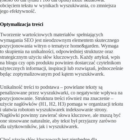
obcięciem tekstu w wynikach wyszukiwania, co zmniejsza
jego efektywność.
Optymalizacja treści
Tworzenie wartościowych materiałów spełniających
wymagania SEO jest nieodzownym elementem skutecznego
pozycjonowania witryn o tematyce home&garden. Wymaga
to skupienia na unikalności, odpowiedniej strukturze oraz
strategicznym użyciu słów kluczowych. Każdy artykuł, wpis
na blogu czy opis produktu powinien dostarczać czytelnikom
użytecznych informacji, inspiracji lub rozwiązań, jednocześnie
będąc zoptymalizowanym pod kątem wyszukiwarek.
Unikalność treści to podstawa – powielane teksty są
penalizowane przez wyszukiwarki, co negatywnie wpływa na
pozycjonowanie. Struktura treści również ma znaczenie –
użycie nagłówków (H1, H2, H3) pomaga w organizacji tekstu
i ułatwia robotom wyszukiwarek indeksowanie strony.
Nagłówki powinny zawierać słowa kluczowe, ale muszą być
one stosowane naturalnie, aby tekst był przyjazny zarówno
dla użytkowników, jak i wyszukiwarek.
Choć użycie słów kluczowych jest niezbędne dla