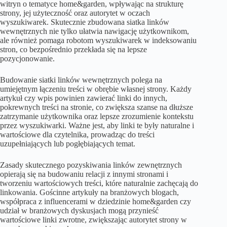
witryn o tematyce home&garden, wpływając na strukturę
strony, jej użyteczność oraz autorytet w oczach
wyszukiwarek. Skutecznie zbudowana siatka linków
wewnętrznych nie tylko ułatwia nawigację użytkownikom,
ale również pomaga robotom wyszukiwarek w indeksowaniu
stron, co bezpośrednio przekłada się na lepsze
pozycjonowanie.
Budowanie siatki linków wewnętrznych polega na
umiejętnym łączeniu treści w obrębie własnej strony. Każdy
artykuł czy wpis powinien zawierać linki do innych,
pokrewnych treści na stronie, co zwiększa szanse na dłuższe
zatrzymanie użytkownika oraz lepsze zrozumienie kontekstu
przez wyszukiwarki. Ważne jest, aby linki te były naturalne i
wartościowe dla czytelnika, prowadząc do treści
uzupełniających lub pogłębiających temat.
Zasady skutecznego pozyskiwania linków zewnętrznych
opierają się na budowaniu relacji z innymi stronami i
tworzeniu wartościowych treści, które naturalnie zachęcają do
linkowania. Gościnne artykuły na branżowych blogach,
współpraca z influencerami w dziedzinie home&garden czy
udział w branżowych dyskusjach mogą przynieść
wartościowe linki zwrotne, zwiększając autorytet strony w