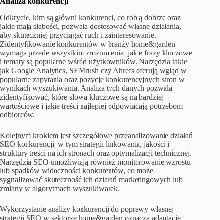
Analiza konkurencji
Odkrycie, kim są główni konkurenci, co robią dobrze oraz
jakie mają słabości, pozwala dostosować własne działania,
aby skuteczniej przyciągać ruch i zainteresowanie.
Zidentyfikowanie konkurentów w branży home&garden
wymaga przede wszystkim zrozumienia, jakie frazy kluczowe
i tematy są popularne wśród użytkowników. Narzędzia takie
jak Google Analytics, SEMrush czy Ahrefs oferują wgląd w
popularne zapytania oraz pozycje konkurencyjnych stron w
wynikach wyszukiwania. Analiza tych danych pozwala
zidentyfikować, które słowa kluczowe są najbardziej
wartościowe i jakie treści najlepiej odpowiadają potrzebom
odbiorców.
Kolejnym krokiem jest szczegółowe przeanalizowanie działań
SEO konkurencji, w tym strategii linkowania, jakości i
struktury treści na ich stronach oraz optymalizacji technicznej.
Narzędzia SEO umożliwiają również monitorowanie wzrostu
lub spadków widoczności konkurentów, co może
sygnalizować skuteczność ich działań marketingowych lub
zmiany w algorytmach wyszukiwarek.
Wykorzystanie analizy konkurencji do poprawy własnej
strategii SEO w sektorze home&garden oznacza adaptację