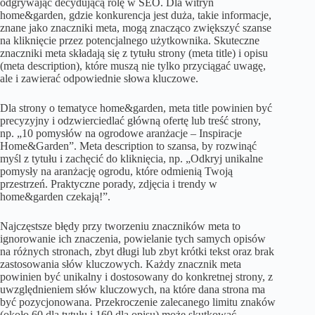
odgrywając decydującą rolę w SEO. Dla witryn
home&garden, gdzie konkurencja jest duża, takie informacje,
znane jako znaczniki meta, mogą znacząco zwiększyć szanse
na kliknięcie przez potencjalnego użytkownika. Skuteczne
znaczniki meta składają się z tytułu strony (meta title) i opisu
(meta description), które muszą nie tylko przyciągać uwagę,
ale i zawierać odpowiednie słowa kluczowe.
Dla strony o tematyce home&garden, meta title powinien być
precyzyjny i odzwierciedlać główną ofertę lub treść strony,
np. „10 pomysłów na ogrodowe aranżacje – Inspiracje
Home&Garden”. Meta description to szansa, by rozwinąć
myśl z tytułu i zachęcić do kliknięcia, np. „Odkryj unikalne
pomysły na aranżację ogrodu, które odmienią Twoją
przestrzeń. Praktyczne porady, zdjęcia i trendy w
home&garden czekają!”.
Najczęstsze błędy przy tworzeniu znaczników meta to
ignorowanie ich znaczenia, powielanie tych samych opisów
na różnych stronach, zbyt długi lub zbyt krótki tekst oraz brak
zastosowania słów kluczowych. Każdy znacznik meta
powinien być unikalny i dostosowany do konkretnej strony, z
uwzględnieniem słów kluczowych, na które dana strona ma
być pozycjonowana. Przekroczenie zalecanego limitu znaków
(około 60 dla tytułu i 160 dla opisu) może skutkować