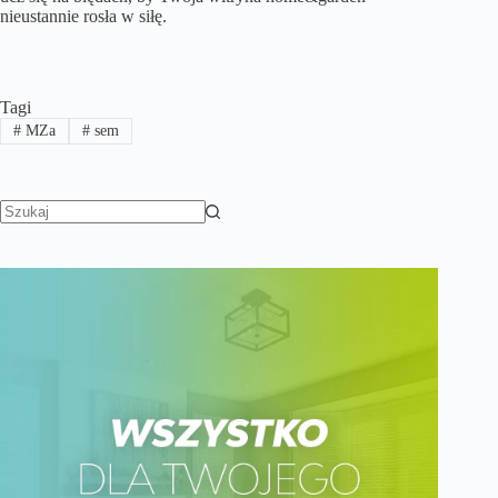
nieustannie rosła w siłę.
Tagi
#
MZa
#
sem
Brak
wyników