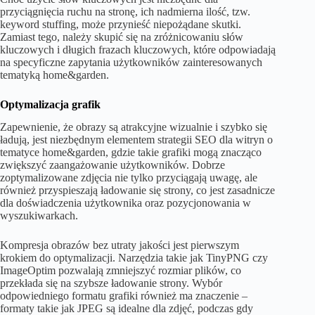
przyciągnięcia ruchu na stronę, ich nadmierna ilość, tzw.
keyword stuffing, może przynieść niepożądane skutki.
Zamiast tego, należy skupić się na zróżnicowaniu słów
kluczowych i długich frazach kluczowych, które odpowiadają
na specyficzne zapytania użytkowników zainteresowanych
tematyką home&garden.
Optymalizacja grafik
Zapewnienie, że obrazy są atrakcyjne wizualnie i szybko się
ładują, jest niezbędnym elementem strategii SEO dla witryn o
tematyce home&garden, gdzie takie grafiki mogą znacząco
zwiększyć zaangażowanie użytkowników. Dobrze
zoptymalizowane zdjęcia nie tylko przyciągają uwagę, ale
również przyspieszają ładowanie się strony, co jest zasadnicze
dla doświadczenia użytkownika oraz pozycjonowania w
wyszukiwarkach.
Kompresja obrazów bez utraty jakości jest pierwszym
krokiem do optymalizacji. Narzędzia takie jak TinyPNG czy
ImageOptim pozwalają zmniejszyć rozmiar plików, co
przekłada się na szybsze ładowanie strony. Wybór
odpowiedniego formatu grafiki również ma znaczenie –
formaty takie jak JPEG są idealne dla zdjęć, podczas gdy