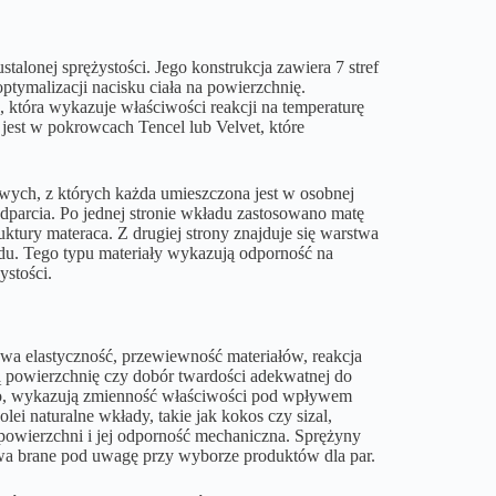
talonej sprężystości. Jego konstrukcja zawiera 7 stref
ptymalizacji nacisku ciała na powierzchnię.
 która wykazuje właściwości reakcji na temperaturę
 jest w pokrowcach Tencel lub Velvet, które
owych, z których każda umieszczona jest w osobnej
dparcia. Po jednej stronie wkładu zastosowano matę
uktury materaca. Z drugiej strony znajduje się warstwa
adu. Tego typu materiały wykazują odporność na
ystości.
owa elastyczność, przewiewność materiałów, reakcja
zą powierzchnię czy dobór twardości adekwatnej do
isco, wykazują zmienność właściwości pod wpływem
ei naturalne wkłady, takie jak kokos czy sizal,
 powierzchni i jej odporność mechaniczna. Sprężyny
wa brane pod uwagę przy wyborze produktów dla par.