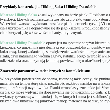
Przykłady konstrukcji – Hilding Salsa i Hilding Pasodoble
Materac Hilding Salsa
został wykonany na bazie pianki Flexifoam o us
twardości, których rozmieszczenie zostało zaprojektowane pod kątem o
Wierzchnia warstwa wykonana została z pianki termoelastycznej Visco,
ciała użytkownika i dopasowuje się do jego kształtu. Produkt dostępny
charakteryzują się właściwościami antyalergicznymi.
Materac Hilding Pasodoble
oparty jest na systemie sprężyn kieszeni
kieszonce, co umożliwia niezależną pracę poszczególnych punktów po
kokosową, której zadaniem jest zwiększenie twardości i utrzymanie str
sizalu, czyli naturalnego włókna agawy, stabilizującego twardość wkł
odkształcenia oraz utrzymują jednolitą powierzchnię o określonej spręż
Znaczenie parametrów technicznych w kontekście snu
W przypadku powierzchni do spania, istotne są takie cechy jak: punkt
materiału na temperaturę ciała, możliwość rozkładu nacisku na więks
wagi i preferencji użytkownika. Pianki termoelastyczne, takie jak V
ciepła, co może wpłynąć na dopasowanie się powierzchni do ciała. Z kol
wykorzystywane są w konstrukcjach, w których istotna jest stabilność
kieszeniowe umożliwiają punktową reakcję materaca na nacisk, co by