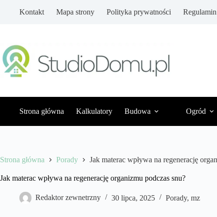
Przejdź
Kontakt
Mapa strony
Polityka prywatności
Regulamin
do
treści
Strona główna
Kalkulatory
Budowa
Ogród
Strona główna
Porady
Jak materac wpływa na regenerację orga
Jak materac wpływa na regenerację organizmu podczas snu?
Redaktor zewnetrzny
30 lipca, 2025
Porady
,
mz