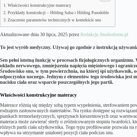
Właściwości konstrukcyjne materacy
Przykłady konstrukcji – Hilding Salsa i Hilding Pasodoble
Znaczenie parametrów technicznych w kontekście snu
Aktualizowane dnia 30 lipca, 2025 przez
Redakcja Studiodomu.pl
To jest wyrób medyczny. Używaj go zgodnie z instrukcją używania
Sen pełni istotną funkcję w procesach fizjologicznych organizmu.
układu nerwowego, zmniejszenia napięcia mięśniowego i ogranic
Środowisko snu, w tym powierzchnia, na której śpi użytkownik,
odpoczynku nocnego. Jednym z elementów tego środowiska jest 
nacisku ciała oraz wsparcie poszczególnych jego partii.
Właściwości konstrukcyjne materacy
Materace różnią się między sobą typem wypełnienia, strefowaniem powi
rodzajem zastosowanych materiałów. Na rynku dostępne są rozwiązani
piankach termoelastycznych, sprężynach kieszeniowych oraz warstwach
materaca może zawierać strefy o zróżnicowanym stopniu twardości, kt
różnych partii ciała użytkownika. Tego typu profilowanie pozwala na 
wpływa na utrzymanie ustalonej pozycji ciała podczas snu.