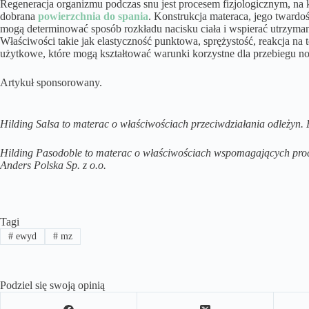
Regeneracja organizmu podczas snu jest procesem fizjologicznym, n
dobrana
powierzchnia do spania
. Konstrukcja materaca, jego twardo
mogą determinować sposób rozkładu nacisku ciała i wspierać utrzyman
Właściwości takie jak elastyczność punktowa, sprężystość, reakcja na
użytkowe, które mogą kształtować warunki korzystne dla przebiegu no
Artykuł sponsorowany.
Hilding Salsa to materac o właściwościach przeciwdziałania odleżyn. 
Hilding Pasodoble to materac o właściwościach wspomagających proce
Anders Polska Sp. z o.o.
Tagi
#
ewyd
#
mz
Podziel się swoją opinią