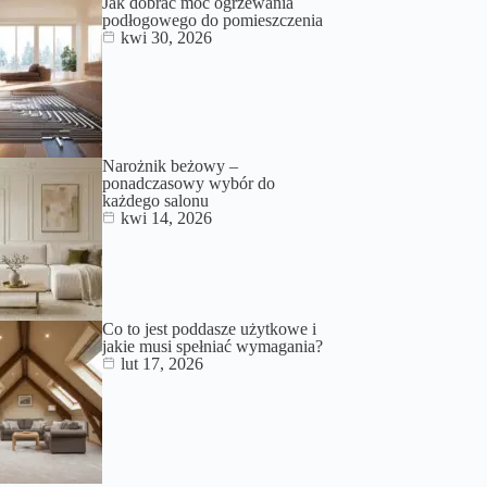
Jak dobrać moc ogrzewania
podłogowego do pomieszczenia
kwi 30, 2026
Narożnik beżowy –
ponadczasowy wybór do
każdego salonu
kwi 14, 2026
Co to jest poddasze użytkowe i
jakie musi spełniać wymagania?
lut 17, 2026