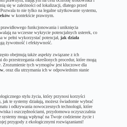
m prawnym, mającym na celu ochronę środowiska i
ą się w zależności od lokalizacji, dlatego przed
. Pozwala to nie tylko na legalne użytkowanie systemu,
cieków
w kontekście prawnym.
 prawidłowego funkcjonowania i uniknięcia
alają na wczesne wykrycie potencjalnych usterek, co
 w pełni wykorzystać potencjał,
jak działa
ługą żywotność i efektywność.
sto obejmują także aspekty związane z ich
 do przestrzegania określonych procedur, które mogą
. Zrozumienie tych wymogów jest kluczowe dla
ów
, oraz dla utrzymania ich w odpowiednim stanie
ogicznego stylu życia, który przynosi korzyści
, jak te systemy działają, możesz świadomie wybrać
ematu i odkrywania nowoczesnych technologii, które
dowiska i oszczędnościami, przydomowa oczyszczalnia
e systemy mogą wpłynąć na Twoje codzienne życie i
wojej przygody z ekologicznymi rozwiązaniami!