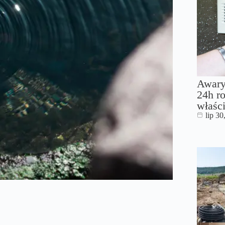
Awary
24h ro
właści
lip 30