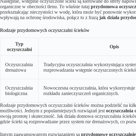
Następnie, wstępnie oczyszczone ścieki są kierowane do strefy napowi
organiczne w obecności tlenu. To właśnie tutaj
przydomowa oczyszcz
przekształcając nieczystości w wodę, która może być ponownie wykor
wpływają na ochronę środowiska, połącz to z frazą
jak działa przyd
Rodzaje przydomowych oczyszczalni ścieków
Typ
Opis
oczyszczalni
Oczyszczalnia
Tradycyjna oczyszczalnia wykorzystująca syst
drenażowa
rozprowadzania wstępnie oczyszczonych ściek
Oczyszczalnia
Nowoczesna oczyszczalnia, która wykorzystuj
biologiczna
rozkładu zanieczyszczeń organicznych.
Rodzaje przydomowych oczyszczalni ścieków można podzielić na kilka k
możliwości. Jednym z popularniejszych rozwiązań jest
oczyszczalnia
swoją prostotę i skuteczność. Jak działa domowa oczyszczalnia ścieków t
gdzie ścieki są rozprowadzane przez system rur drenażowych, co pozwa
Innym zaawansowanym rozwiązaniem są
przydomowe oczyszczalnie 