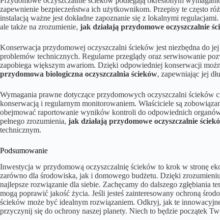
Przydomowe oczyszczalnie ścieków podlegają określonym wymaganio
zapewnienie bezpieczeństwa ich użytkownikom. Przepisy te często różni
instalacją ważne jest dokładne zapoznanie się z lokalnymi regulacjami
ale także na zrozumienie,
jak działają przydomowe oczyszczalnie ś
Konserwacja przydomowej oczyszczalni ścieków jest niezbędna do jej
problemów technicznych. Regularne przeglądy oraz serwisowanie pozw
zapobiega większym awariom. Dzięki odpowiedniej konserwacji można
przydomowa biologiczna oczyszczalnia ścieków
, zapewniając jej d
Wymagania prawne dotyczące przydomowych oczyszczalni ścieków czę
konserwacją i regularnym monitorowaniem. Właściciele są zobowiązani
obejmować raportowanie wyników kontroli do odpowiednich organów
pełnego zrozumienia,
jak działają przydomowe oczyszczalnie ściek
technicznym.
Podsumowanie
Inwestycja w przydomową oczyszczalnię ścieków to krok w stronę ekol
zarówno dla środowiska, jak i domowego budżetu. Dzięki zrozumieniu
najlepsze rozwiązanie dla siebie. Zachęcamy do dalszego zgłębiania t
mogą poprawić jakość życia. Jeśli jesteś zainteresowany ochroną śro
ścieków może być idealnym rozwiązaniem. Odkryj, jak te innowacyjn
przyczynij się do ochrony naszej planety. Niech to będzie początek T