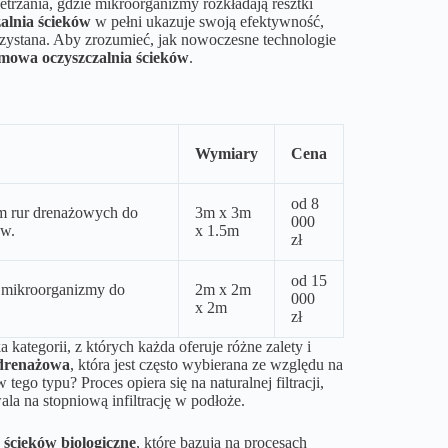
etrzania, gdzie mikroorganizmy rozkładają resztki
alnia ścieków
w pełni ukazuje swoją efektywność,
zystana. Aby zrozumieć, jak nowoczesne technologie
omowa oczyszczalnia ścieków
.
Wymiary
Cena
od 8
em rur drenażowych do
3m x 3m
000
ów.
x 1.5m
zł
od 15
e mikroorganizmy do
2m x 2m
000
x 2m
zł
ategorii, z których każda oferuje różne zalety i
 drenażowa
, która jest często wybierana ze względu na
ego typu? Proces opiera się na naturalnej filtracji,
la na stopniową infiltrację w podłoże.
ścieków biologiczne
, które bazują na procesach