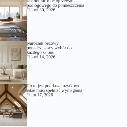
Jak dobrać moc ogrzewania
podłogowego do pomieszczenia
kwi 30, 2026
Narożnik beżowy –
ponadczasowy wybór do
każdego salonu
kwi 14, 2026
Co to jest poddasze użytkowe i
jakie musi spełniać wymagania?
lut 17, 2026