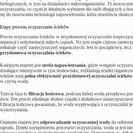
biologicznych, w tym na działalności mikroorganizmów. Te nowoczesn
oczyszczania, co czyni je idealnym wyborem dla osób dbających o śro
się do stosowania technologii napowietrzania, która umożliwia skutecz
Etapy procesu oczyszczania ścieków
Proces oczyszczania ścieków w przydomowej oczyszczalni rozpoczyn
separacji i sedymentacji stałych cząstek. Na tym etapie cięższe zaniec
redukuje część zanieczyszczeń organicznych. Jest to początkowy, lec
przydomowa oczyszczalnia ścieków
.
Kolejnym etapem jest
strefa napowietrzania
, gdzie wstępnie oczyszc
działające intensywnie w tym środowisku, rozkładają resztki organicz
właśnie tutaj
pełna efektywność przydomowej oczyszczalni ścieków
w czystą wodę.
Trzecia faza to
filtracja końcowa
, podczas której woda przepływa przez
żwir. Ten proces eliminuje drobne cząstki i dodatkowe zanieczyszczen
Filtracja końcowa gwarantuje, że woda wypływająca z oczyszczalni j
wykorzystania.
Ostatnim etapem jest
odprowadzanie oczyszczonej wody
do odbiorni
ogrodu. Dzięki kompletnemu procesowi oczyszczania, woda ta jest nie
używana zgodnie z ekologicznymi standardami. Demonstruje to,
jak 