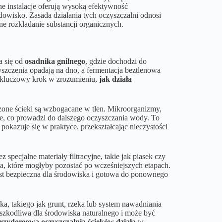
e instalacje oferują wysoką efektywność
dowisko. Zasada działania tych oczyszczalni odnosi
ne rozkładanie substancji organicznych.
a się od
osadnika gnilnego
, gdzie dochodzi do
zyszczenia opadają na dno, a fermentacja beztlenowa
z kluczowy krok w zrozumieniu,
jak działa
zone ścieki są wzbogacane w tlen. Mikroorganizmy,
ne, co prowadzi do dalszego oczyszczania wody. To
pokazuje się w praktyce, przekształcając nieczystości
 specjalne materiały filtracyjne, takie jak piasek czy
ia, które mogłyby pozostać po wcześniejszych etapach.
est bezpieczna dla środowiska i gotowa do ponownego
ka, takiego jak grunt, rzeka lub system nawadniania
szkodliwa dla środowiska naturalnego i może być
przydomowa oczyszczalnia ścieków działa
w