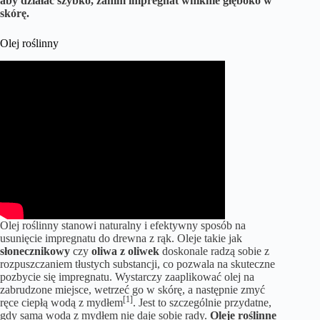
aby działać szybko, zanim impregnat wniknie głęboko w
skórę.
Olej roślinny
Olej roślinny stanowi naturalny i efektywny sposób na
usunięcie impregnatu do drewna z rąk. Oleje takie jak
słonecznikowy
czy
oliwa z oliwek
doskonale radzą sobie z
rozpuszczaniem tłustych substancji, co pozwala na skuteczne
pozbycie się impregnatu. Wystarczy zaaplikować olej na
zabrudzone miejsce, wetrzeć go w skórę, a następnie zmyć
[1]
ręce ciepłą wodą z mydłem
. Jest to szczególnie przydatne,
gdy sama woda z mydłem nie daje sobie rady.
Oleje roślinne