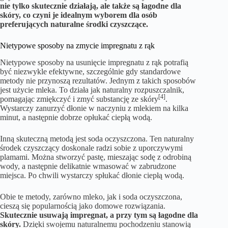
nie tylko skutecznie działają, ale także są łagodne dla
skóry, co czyni je idealnym wyborem dla osób
preferujących naturalne środki czyszczące.
Nietypowe sposoby na zmycie impregnatu z rąk
Nietypowe sposoby na usunięcie impregnatu z rąk potrafią
być niezwykle efektywne, szczególnie gdy standardowe
metody nie przynoszą rezultatów. Jednym z takich sposobów
jest użycie mleka. To działa jak naturalny rozpuszczalnik,
[4]
pomagając zmiękczyć i zmyć substancję ze skóry
.
Wystarczy zanurzyć dłonie w naczyniu z mlekiem na kilka
minut, a następnie dobrze opłukać ciepłą wodą.
Inną skuteczną metodą jest soda oczyszczona. Ten naturalny
środek czyszczący doskonale radzi sobie z uporczywymi
plamami. Można stworzyć pastę, mieszając sodę z odrobiną
wody, a następnie delikatnie wmasować w zabrudzone
miejsca. Po chwili wystarczy spłukać dłonie ciepłą wodą.
Obie te metody, zarówno mleko, jak i soda oczyszczona,
cieszą się popularnością jako domowe rozwiązania.
Skutecznie usuwają impregnat, a przy tym są łagodne dla
skóry.
Dzięki swojemu naturalnemu pochodzeniu stanowią