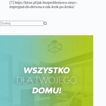
[7] https://klose.pl/jak-bezproblemowo-zmyc-
impregnat-do-drewna-z-rak-krok-po-kroku/
Brak
wyników