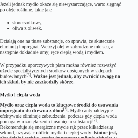
Jeżeli jednak mydło okaże się niewystarczające, warto sięgnąć
po oleje roślinne, takie jak:
słonecznikowy,
oliwa z oliwek.
Działają one na tłuste substancje, co sprawia, że skutecznie
eliminują impregnat. Wetrzyj olej w zabrudzone miejsca, a
następnie dokładnie umyj ręce ciepłą wodą i mydłem.
W przypadku uporczywych plam można również rozważyć
użycie specjalistycznych środków dostępnych w sklepach
[3]
budowlanych
.
Ważne jest jednak, aby zwrócić uwagę na
ich skład, by nie zaszkodziły skórze.
Mydło i ciepła woda
Mydło oraz ciepła woda to kluczowe środki do usuwania
[2]
impregnatu do drewna z dłoni
.
Mydło antybakteryjne
efektywnie eliminuje zabrudzenia, podczas gdy ciepła woda
[2]
pomaga w rozmiękczeniu i usunięciu substancji
.
Rekomenduje się energiczne mycie rąk przez kilkadziesiąt
sekund, używając obficie mydła i ciepłej wody.
Istotne jest,