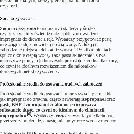
doskonałe dla tych, którzy preferują naturalne środki
czystości.
Soda oczyszczona
Soda oczyszczona
to naturalny i skuteczny środek
czyszczący, który świetnie radzi sobie z usuwaniem
impregnatu do drewna z rąk. Wystarczy przygotować pastę,
mieszając sodę z niewielką ilością wody. Nałóż ją na
zabrudzone miejsca i delikatnie wmasuj. Po kilku minutach
spłucz dłonie ciepłą wodą. Taka pasta skutecznie usuwa
uporczywe plamy, a jednocześnie pozostaje łagodna dla skóry,
co czyni ją idealnym rozwiązaniem dla miłośników
domowych metod czyszczenia.
Profesjonalne środki do usuwania trudnych zabrudzeń
Profesjonalne środki do usuwania uporczywych plam, takie
jak impregnat do drewna, często zawierają
izopropanol
oraz
pastę BHP
.
Izopropanol znakomicie rozpuszcza
substancje tłuste, co czyni go idealnym do eliminacji
[6]
impregnatów
.
Wystarczy nasączyć wacik tym alkoholem,
przetrzeć zabrudzenie, a następnie umyć ręce wodą z mydłem.
Z kolei
pasta BHP
, wzbogacona o drobinki ścierne,