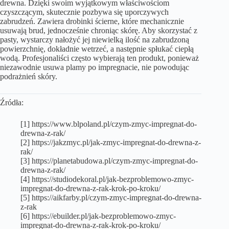
drewna. Dzięki swoim wyjątkowym właściwościom
czyszczącym, skutecznie pozbywa się uporczywych
zabrudzeń. Zawiera drobinki ścierne, które mechanicznie
usuwają brud, jednocześnie chroniąc skórę. Aby skorzystać z
pasty, wystarczy nałożyć jej niewielką ilość na zabrudzoną
powierzchnię, dokładnie wetrzeć, a następnie spłukać ciepłą
wodą. Profesjonaliści często wybierają ten produkt, ponieważ
niezawodnie usuwa plamy po impregnacie, nie powodując
podrażnień skóry.
Źródła:
[1] https://www.blpoland.pl/czym-zmyc-impregnat-do-
drewna-z-rak/
[2] https://jakzmyc.pl/jak-zmyc-impregnat-do-drewna-z-
rak/
[3] https://planetabudowa.pl/czym-zmyc-impregnat-do-
drewna-z-rak/
[4] https://studiodekoral.pl/jak-bezproblemowo-zmyc-
impregnat-do-drewna-z-rak-krok-po-kroku/
[5] https://aikfarby.pl/czym-zmyc-impregnat-do-drewna-
z-rak
[6] https://ebuilder.pl/jak-bezproblemowo-zmyc-
impregnat-do-drewna-z-rak-krok-po-kroku/