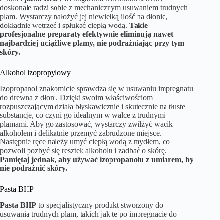
doskonale radzi sobie z mechanicznym usuwaniem trudnych
plam. Wystarczy nałożyć jej niewielką ilość na dłonie,
dokładnie wetrzeć i spłukać ciepłą wodą.
Takie
profesjonalne preparaty efektywnie eliminują nawet
najbardziej uciążliwe plamy, nie podrażniając przy tym
skóry.
Alkohol izopropylowy
Izopropanol znakomicie sprawdza się w usuwaniu impregnatu
do drewna z dłoni. Dzięki swoim właściwościom
rozpuszczającym działa błyskawicznie i skutecznie na tłuste
substancje, co czyni go idealnym w walce z trudnymi
plamami. Aby go zastosować, wystarczy zwilżyć wacik
alkoholem i delikatnie przemyć zabrudzone miejsce.
Następnie ręce należy umyć ciepłą wodą z mydłem, co
pozwoli pozbyć się resztek alkoholu i zadbać o skórę.
Pamiętaj jednak, aby używać izopropanolu z umiarem, by
nie podrażnić skóry.
Pasta BHP
Pasta BHP
to specjalistyczny produkt stworzony do
usuwania trudnych plam, takich jak te po impregnacie do