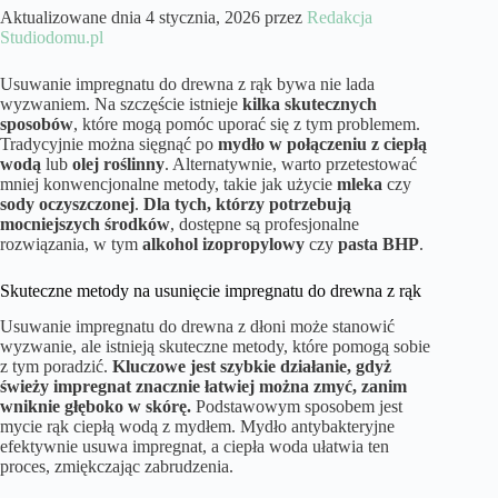
Aktualizowane dnia 4 stycznia, 2026 przez
Redakcja
Studiodomu.pl
Usuwanie impregnatu do drewna z rąk bywa nie lada
wyzwaniem. Na szczęście istnieje
kilka skutecznych
sposobów
, które mogą pomóc uporać się z tym problemem.
Tradycyjnie można sięgnąć po
mydło w połączeniu z ciepłą
wodą
lub
olej roślinny
. Alternatywnie, warto przetestować
mniej konwencjonalne metody, takie jak użycie
mleka
czy
sody oczyszczonej
.
Dla tych, którzy potrzebują
mocniejszych środków
, dostępne są profesjonalne
rozwiązania, w tym
alkohol izopropylowy
czy
pasta BHP
.
Skuteczne metody na usunięcie impregnatu do drewna z rąk
Usuwanie impregnatu do drewna z dłoni może stanowić
wyzwanie, ale istnieją skuteczne metody, które pomogą sobie
z tym poradzić.
Kluczowe jest szybkie działanie, gdyż
świeży impregnat znacznie łatwiej można zmyć, zanim
wniknie głęboko w skórę.
Podstawowym sposobem jest
mycie rąk ciepłą wodą z mydłem. Mydło antybakteryjne
efektywnie usuwa impregnat, a ciepła woda ułatwia ten
proces, zmiękczając zabrudzenia.