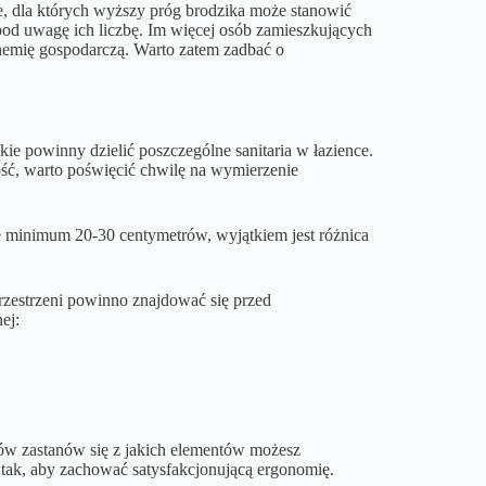
ze, dla których wyższy próg brodzika może stanowić
od uwagę ich liczbę. Im więcej osób zamieszkujących
chemię gospodarczą. Warto zatem zadbać o
akie powinny dzielić poszczególne sanitaria w łazience.
tość, warto poświęcić chwilę na wymierzenie
e minimum 20-30 centymetrów, wyjątkiem jest różnica
e przestrzeni powinno znajdować się przed
ej:
ów zastanów się z jakich elementów możesz
 tak, aby zachować satysfakcjonującą ergonomię.