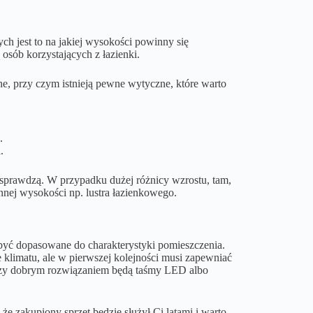
h jest to na jakiej wysokości powinny się
osób korzystających z łazienki.
, przy czym istnieją pewne wytyczne, które warto
.
.
ę sprawdzą. W przypadku dużej różnicy wzrostu, tam,
nnej wysokości np. lustra łazienkowego.
 być dopasowane do charakterystyki pomieszczenia.
 klimatu, ale w pierwszej kolejności musi zapewniać
 czy dobrym rozwiązaniem będą taśmy LED albo
że zakupiony sprzęt będzie służył Ci latami i warto