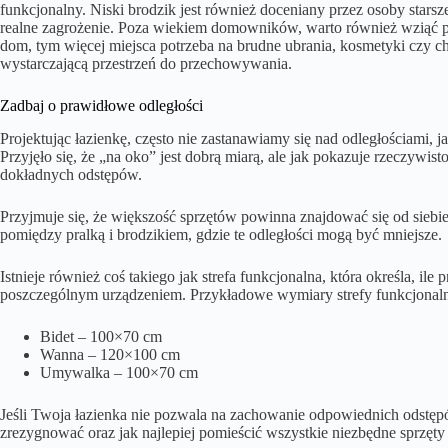
funkcjonalny. Niski brodzik jest również doceniany przez osoby stars
realne zagrożenie. Poza wiekiem domowników, warto również wziąć p
dom, tym więcej miejsca potrzeba na brudne ubrania, kosmetyki czy 
wystarczającą przestrzeń do przechowywania.
Zadbaj o prawidłowe odległości
Projektując łazienkę, często nie zastanawiamy się nad odległościami, j
Przyjęło się, że „na oko” jest dobrą miarą, ale jak pokazuje rzeczywis
dokładnych odstępów.
Przyjmuje się, że większość sprzętów powinna znajdować się od siebi
pomiędzy pralką i brodzikiem, gdzie te odległości mogą być mniejsze.
Istnieje również coś takiego jak strefa funkcjonalna, która określa, il
poszczególnym urządzeniem. Przykładowe wymiary strefy funkcjonaln
Bidet – 100×70 cm
Wanna – 120×100 cm
Umywalka – 100×70 cm
Jeśli Twoja łazienka nie pozwala na zachowanie odpowiednich odstęp
zrezygnować oraz jak najlepiej pomieścić wszystkie niezbędne sprzęty