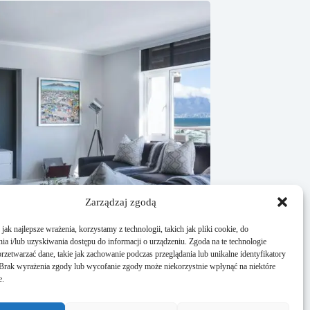
Zarządzaj zgodą
ak najlepsze wrażenia, korzystamy z technologii, takich jak pliki cookie, do
a i/lub uzyskiwania dostępu do informacji o urządzeniu. Zgoda na te technologie
rzetwarzać dane, takie jak zachowanie podczas przeglądania lub unikalne identyfikatory
e. Brak wyrażenia zgody lub wycofanie zgody może niekorzystnie wpłynąć na niektóre
 komplet wypoczynkowy do salonu? Praktyczny
e.
la wymagających
udnia, 2025