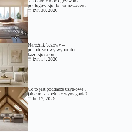
Jak dobrać moc ogrzewania
podłogowego do pomieszczenia
kwi 30, 2026
Narożnik beżowy –
ponadczasowy wybór do
każdego salonu
kwi 14, 2026
Co to jest poddasze użytkowe i
jakie musi spełniać wymagania?
lut 17, 2026