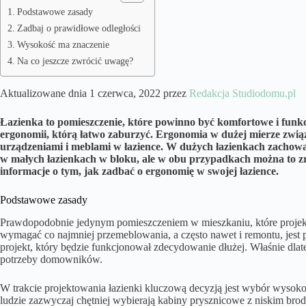
Podstawowe zasady
Zadbaj o prawidłowe odległości
Wysokość ma znaczenie
Na co jeszcze zwrócić uwagę?
Aktualizowane dnia 1 czerwca, 2022 przez
Redakcja Studiodomu.pl
Łazienka to pomieszczenie, które powinno być komfortowe i funkcj
ergonomii, którą łatwo zaburzyć. Ergonomia w dużej mierze związ
urządzeniami i meblami w łazience. W dużych łazienkach zachowan
w małych łazienkach w bloku, ale w obu przypadkach można to zro
informacje o tym, jak zadbać o ergonomię w swojej łazience.
Podstawowe zasady
Prawdopodobnie jedynym pomieszczeniem w mieszkaniu, które projektu
wymagać co najmniej przemeblowania, a często nawet i remontu, jest 
projekt, który będzie funkcjonował zdecydowanie dłużej. Właśnie dlat
potrzeby domowników.
W trakcie projektowania łazienki kluczową decyzją jest wybór wysok
ludzie zazwyczaj chętniej wybierają kabiny prysznicowe z niskim brodzik