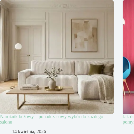
Narożnik beżowy – ponadczasowy wybór do każdego
Jak d
salonu
pomys
14 kwietnia, 2026