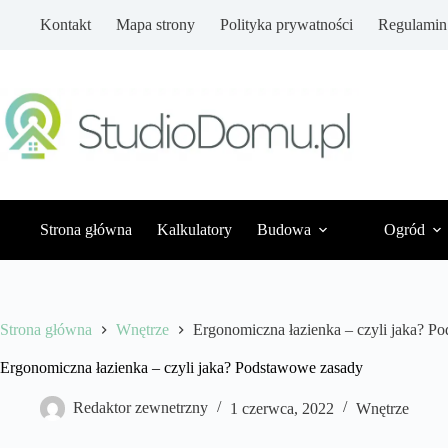
Przejdź
Kontakt
Mapa strony
Polityka prywatności
Regulamin
do
treści
Strona główna
Kalkulatory
Budowa
Ogród
Strona główna
Wnętrze
Ergonomiczna łazienka – czyli jaka? P
Ergonomiczna łazienka – czyli jaka? Podstawowe zasady
Redaktor zewnetrzny
1 czerwca, 2022
Wnętrze