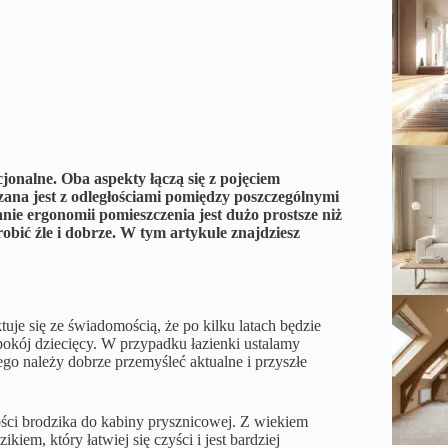
onalne. Oba aspekty łączą się z pojęciem
ana jest z odległościami pomiędzy poszczególnymi
ie ergonomii pomieszczenia jest dużo prostsze niż
bić źle i dobrze. W tym artykule znajdziesz
je się ze świadomością, że po kilku latach będzie
pokój dziecięcy. W przypadku łazienki ustalamy
ego należy dobrze przemyśleć aktualne i przyszłe
ości brodzika do kabiny prysznicowej. Z wiekiem
iem, który łatwiej się czyści i jest bardziej