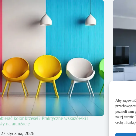
Aby zapewnić j
przechowywani
pozwoli nam p
na tej stroni
obierać kolor krzeseł? Praktyczne wskazówki i
Jak wybrać
cechy i funkcj
ły na aranżację
poradnik d
27 stycznia, 2026
29 gr