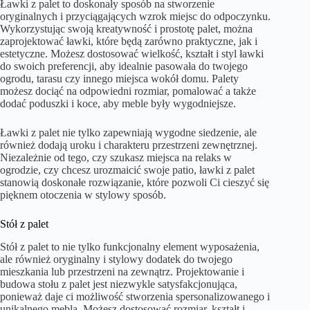
Ławki z palet to doskonały sposób na stworzenie
oryginalnych i przyciągających wzrok miejsc do odpoczynku.
Wykorzystując swoją kreatywność i prostotę palet, można
zaprojektować ławki, które będą zarówno praktyczne, jak i
estetyczne. Możesz dostosować wielkość, kształt i styl ławki
do swoich preferencji, aby idealnie pasowała do twojego
ogrodu, tarasu czy innego miejsca wokół domu. Palety
możesz dociąć na odpowiedni rozmiar, pomalować a także
dodać poduszki i koce, aby meble były wygodniejsze.
Ławki z palet nie tylko zapewniają wygodne siedzenie, ale
również dodają uroku i charakteru przestrzeni zewnętrznej.
Niezależnie od tego, czy szukasz miejsca na relaks w
ogrodzie, czy chcesz urozmaicić swoje patio, ławki z palet
stanowią doskonałe rozwiązanie, które pozwoli Ci cieszyć się
pięknem otoczenia w stylowy sposób.
Stół z palet
Stół z palet to nie tylko funkcjonalny element wyposażenia,
ale również oryginalny i stylowy dodatek do twojego
mieszkania lub przestrzeni na zewnątrz. Projektowanie i
budowa stołu z palet jest niezwykle satysfakcjonująca,
ponieważ daje ci możliwość stworzenia spersonalizowanego i
unikalnego mebla. Możesz dostosować rozmiar, kształt i