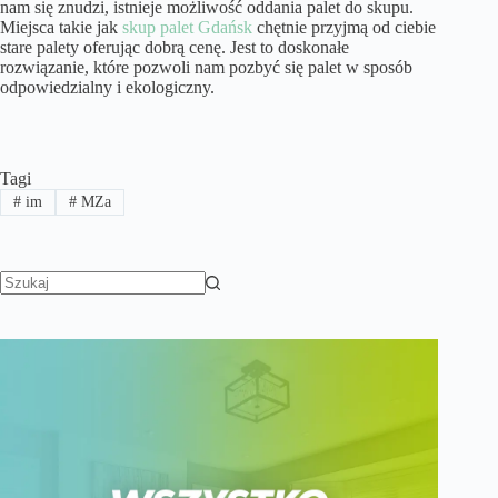
nam się znudzi, istnieje możliwość oddania palet do skupu.
Miejsca takie jak
skup palet Gdańsk
chętnie przyjmą od ciebie
stare palety oferując dobrą cenę. Jest to doskonałe
rozwiązanie, które pozwoli nam pozbyć się palet w sposób
odpowiedzialny i ekologiczny.
Tagi
#
im
#
MZa
Brak
wyników