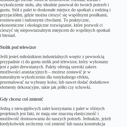
wykończenie stołu, aby idealnie pasował do twoich potrzeb i
gustu. Stół z palet to doskonałe miejsce do spotkań z rodziną i
przyjaciółmi, gdzie można cieszyć się wspólnymi posiłkami,
rozmowami i radosnymi chwilami. To praktyczne,
ekonomiczne i ekologiczne rozwiązanie, które pozwoli ci
cieszyć się niepowtarzalnym miejscem do wspólnych spotkań
i biesiad.
Stolik pod telewizor
Jeśli jesteś miłośnikiem industrialnych wnętrz z pewnością
przypadnie ci do gustu stolik pod telewizor, który wykonany
jest z palet drewnianych. Palety oferują szeroki zakres
możliwości aranżacyjnych – możesz zostawić je w
naturalnym wykończeniu dla rustykalnego efektu,
przemalować na wybrany kolor, lub nawet dodać dodatkowe
elementy dekoracyjne, takie jak półki czy schowki.
Gdy chcesz coś zmienić
Jedną z niewątpliwych zalet korzystania z palet w różnych
projektach jest fakt, że mają one znaczną elastyczność i
możliwość dostosowania do naszych potrzeb. Jednakże, jeżeli
kiedykolwiek zechcemy coś zmienić lub nasza konstrukcja