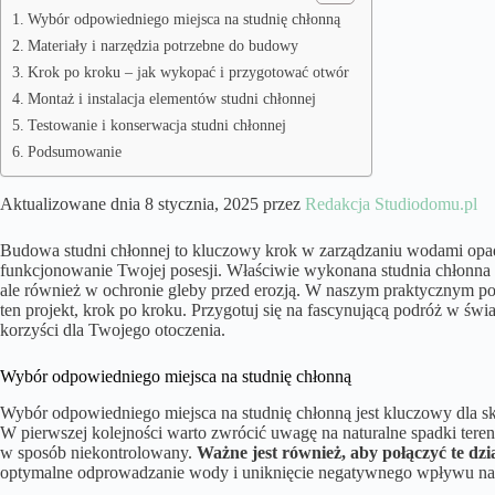
Wybór odpowiedniego miejsca na studnię chłonną
Materiały i narzędzia potrzebne do budowy
Krok po kroku – jak wykopać i przygotować otwór
Montaż i instalacja elementów studni chłonnej
Testowanie i konserwacja studni chłonnej
Podsumowanie
Aktualizowane dnia 8 stycznia, 2025 przez
Redakcja Studiodomu.pl
Budowa studni chłonnej to kluczowy krok w zarządzaniu wodami op
funkcjonowanie Twojej posesji. Właściwie wykonana studnia chłonn
ale również w ochronie gleby przed erozją. W naszym praktycznym po
ten projekt, krok po kroku. Przygotuj się na fascynującą podróż w świ
korzyści dla Twojego otoczenia.
Wybór odpowiedniego miejsca na studnię chłonną
Wybór odpowiedniego miejsca na studnię chłonną jest kluczowy dla
W pierwszej kolejności warto zwrócić uwagę na naturalne spadki tere
w sposób niekontrolowany.
Ważne jest również, aby połączyć te dz
optymalne odprowadzanie wody i uniknięcie negatywnego wpływu n