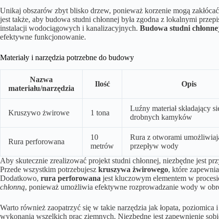
Unikaj obszarów zbyt blisko drzew, ponieważ korzenie mogą zakłócać
jest także, aby budowa studni chłonnej była zgodna z lokalnymi przepi
instalacji wodociągowych i kanalizacyjnych.
Budowa studni chłonne
efektywne funkcjonowanie.
Materiały i narzędzia potrzebne do budowy
Nazwa
Ilość
Opis
materiału/narzędzia
Luźny materiał składający si
Kruszywo żwirowe
1 tona
drobnych kamyków
10
Rura z otworami umożliwia
Rura perforowana
metrów
przepływ wody
Aby skutecznie zrealizować projekt studni chłonnej, niezbędne jest p
Przede wszystkim potrzebujesz
kruszywa żwirowego
, które zapewni
Dodatkowo,
rura perforowana
jest kluczowym elementem w procesie
chłonną
, ponieważ umożliwia efektywne rozprowadzanie wody w obręb
Warto również zaopatrzyć się w takie narzędzia jak łopata, poziomica 
wykonania wszelkich prac ziemnych. Niezbędne jest zapewnienie sob