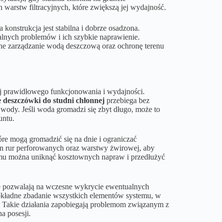
warstw filtracyjnych, które zwiększą jej wydajność.
 konstrukcja jest stabilna i dobrze osadzona.
lnych problemów i ich szybkie naprawienie.
ne zarządzanie wodą deszczową oraz ochronę terenu
jej prawidłowego funkcjonowania i wydajności.
deszczówki do studni chłonnej
przebiega bez
wody. Jeśli woda gromadzi się zbyt długo, może to
untu.
re mogą gromadzić się na dnie i ograniczać
an rur perforowanych oraz warstwy żwirowej, aby
temu można uniknąć kosztownych napraw i przedłużyć
re pozwalają na wczesne wykrycie ewentualnych
dokładne zbadanie wszystkich elementów systemu, w
 Takie działania zapobiegają problemom związanym z
 posesji.