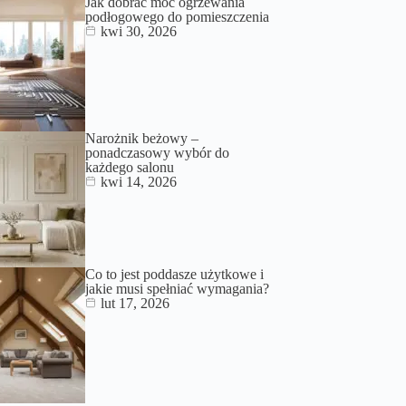
Jak dobrać moc ogrzewania
podłogowego do pomieszczenia
kwi 30, 2026
Narożnik beżowy –
ponadczasowy wybór do
każdego salonu
kwi 14, 2026
Co to jest poddasze użytkowe i
jakie musi spełniać wymagania?
lut 17, 2026