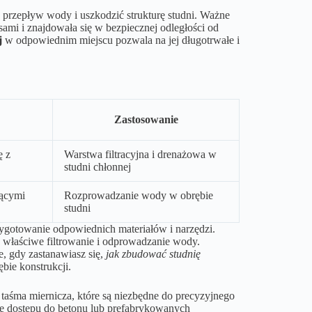
 przepływ wody i uszkodzić strukturę studni. Ważne
sami i znajdowała się w bezpiecznej odległości od
j
w odpowiednim miejscu pozwala na jej długotrwałe i
Zastosowanie
ę z
Warstwa filtracyjna i drenażowa w
studni chłonnej
jącymi
Rozprowadzanie wody w obrębie
studni
rzygotowanie odpowiednich materiałów i narzędzi.
a właściwe filtrowanie i odprowadzanie wody.
, gdy zastanawiasz się,
jak zbudować studnię
ie konstrukcji.
i taśma miernicza, które są niezbędne do precyzyjnego
ie dostępu do betonu lub prefabrykowanych