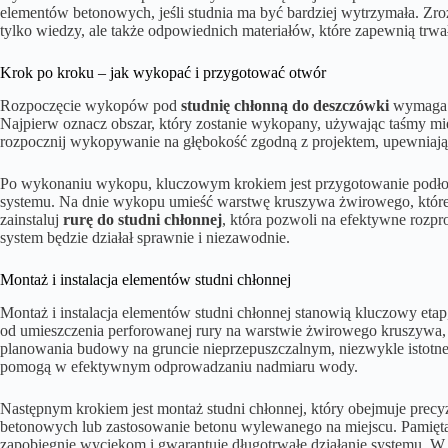
elementów betonowych, jeśli studnia ma być bardziej wytrzymała. Zr
tylko wiedzy, ale także odpowiednich materiałów, które zapewnią trwał
Krok po kroku – jak wykopać i przygotować otwór
Rozpoczęcie wykopów pod
studnię chłonną do deszczówki
wymaga d
Najpierw oznacz obszar, który zostanie wykopany, używając taśmy mier
rozpocznij wykopywanie na głębokość zgodną z projektem, upewniając s
Po wykonaniu wykopu, kluczowym krokiem jest przygotowanie podło
systemu. Na dnie wykopu umieść warstwę kruszywa żwirowego, które 
zainstaluj
rurę do studni chłonnej
, która pozwoli na efektywne rozp
system będzie działał sprawnie i niezawodnie.
Montaż i instalacja elementów studni chłonnej
Montaż i instalacja elementów studni chłonnej stanowią kluczowy etap,
od umieszczenia perforowanej rury na warstwie żwirowego kruszyw
planowania budowy na gruncie nieprzepuszczalnym, niezwykle istotne
pomogą w efektywnym odprowadzaniu nadmiaru wody.
Następnym krokiem jest montaż studni chłonnej, który obejmuje pre
betonowych lub zastosowanie betonu wylewanego na miejscu. Pamiętaj,
zapobiegnie wyciekom i gwarantuje długotrwałe działanie systemu. W s