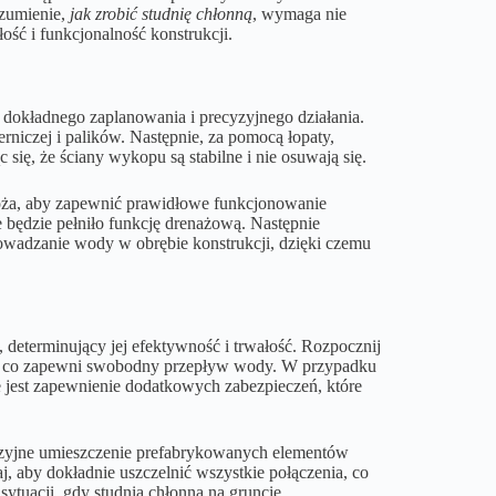
ozumienie,
jak zrobić studnię chłonną
, wymaga nie
ość i funkcjonalność konstrukcji.
okładnego zaplanowania i precyzyjnego działania.
niczej i palików. Następnie, za pomocą łopaty,
ię, że ściany wykopu są stabilne i nie osuwają się.
ża, aby zapewnić prawidłowe funkcjonowanie
będzie pełniło funkcję drenażową. Następnie
rowadzanie wody w obrębie konstrukcji, dzięki czemu
 determinujący jej efektywność i trwałość. Rozpocznij
a, co zapewni swobodny przepływ wody. W przypadku
 jest zapewnienie dodatkowych zabezpieczeń, które
cyzyjne umieszczenie prefabrykowanych elementów
 aby dokładnie uszczelnić wszystkie połączenia, co
ytuacji, gdy studnia chłonna na gruncie