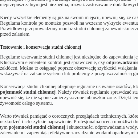
nieprzepuszczalnym jest niezbędna, rozważ zastosowanie dodatkowych 
Kiedy wszystkie elementy są już na swoim miejscu, upewnij się, że cała
Regularna kontrola po montażu pozwoli na wczesne wykrycie ewentua
Prawidłowo przeprowadzony montaż studni chłonnej zapewni skutecz
przed zalaniem.
Testowanie i konserwacja studni chłonnej
Regularne testowanie studni chłonnej jest niezbędne do zapewnienia 
Kluczowym elementem kontroli jest sprawdzenie, czy
odprowadzanie 
zakłóceń. Można to osiągnąć poprzez obserwację szybkości wsiąkania 
wskazywać na zatkanie systemu lub problemy z przepuszczalnością gr
Konserwacja studni chłonnej obejmuje regularne usuwanie osadów, któ
pojemność studni chłonnej
. Należy również regularnie sprawdzać st
upewnić się, że nie są one zanieczyszczone lub uszkodzone. Dzięki 
żywotność całego systemu.
Warto również pamiętać o corocznych przeglądach technicznych, któ
uszkodzeń i ich szybkie naprawienie. Profesjonalna ocena umożliwi 
tym
pojemności studni chłonnej
i skuteczności odprowadzania wody.
zalewaniem i zapewniają efektywne zarządzanie wodami opadowymi na