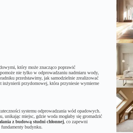
adowymi, który może znacząco poprawić
a pomoże nie tylko w odprowadzaniu nadmiaru wody,
radniku przedstawimy, jak samodzielnie zrealizować
at inżynierii przydomowej, która przyniesie wymierne
 skuteczności systemu odprowadzania wód opadowych.
nu, unikając miejsc, gdzie woda mogłaby się gromadzić
iałania z budową studni chłonnej
, co zapewni
a fundamenty budynku.